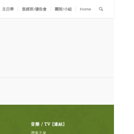
主日學
查經班/禱告會
團契/小組
Home
音樂 / TV [連結]
讚美之泉