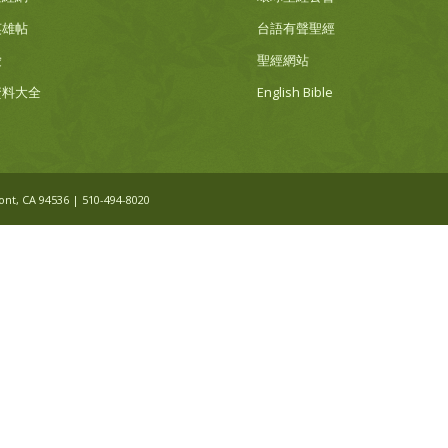
英雄帖
台語有聲聖經
愛
聖經網站
資料大全
English Bible
, CA 94536 | 510-494-8020