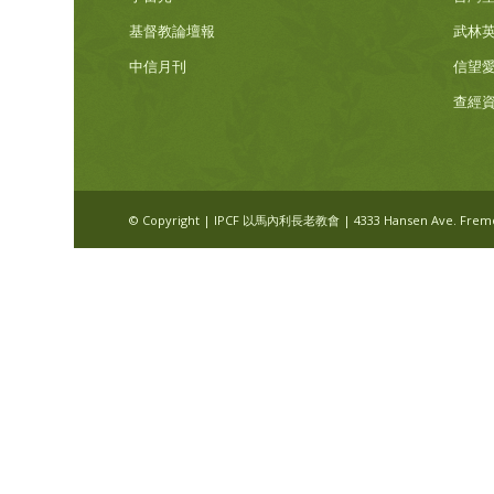
基督教論壇報
武林
中信月刊
信望
查經
© Copyright | IPCF 以馬內利長老教會 | 4333 Hansen Ave. Fremont