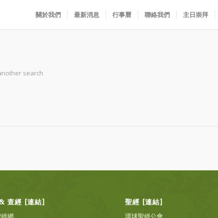
關於我們
最新消息
行事曆
聯絡我們
主日崇拜
 another search
& 查經 [連結]
聖經 [連結]
聖經網
環球聖經公會