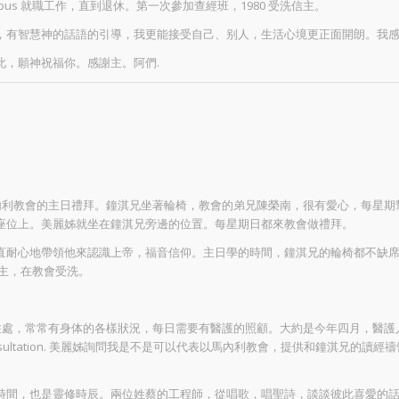
lumbus 就職工作，直到退休。第一次參加查經班，1980 受洗信主。
，有智慧神的話語的引導，我更能接受自己、别人，生活心境更正面開朗。我
此，願神祝福你。感謝主。阿們.
以馬內利教會的主日禮拜。鐘淇兄坐著輪椅，教會的弟兄陳榮南，很有愛心，每星
座位上。美麗姊就坐在鐘淇兄旁邊的位置。每星期日都來教會做禮拜。
直耐心地帶領他來認識上帝，福音信仰。主日學的時間，鐘淇兄的輪椅都不缺
主，在教會受洗。
ing 的住處，常常有身体的各樣狀況，每日需要有醫護的照顧。大約是今年四月，醫護
consultation. 美麗姊詢問我是不是可以代表以馬內利教會，提供和鐘淇兄
間，也是靈修時辰。兩位姓蔡的工程師，從唱歌，唱聖詩，談談彼此喜愛的話題，