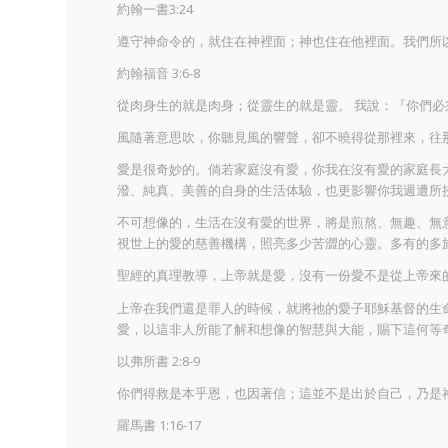
約翰一書3:24
遵守神命令的，就住在神裡面；神也住在他裡面。我們所
約翰福音 3:6-8
從肉身生的就是肉身；從靈生的就是靈。 我說：『你們
風隨著意思吹，你聽見風的響聲，卻不曉得從那裡來，往
愛是很奇妙的。倘若家庭沒有愛，你我在沒有愛的家庭長
潑、純真、美善的自身的生活体驗，也更影響你我週遭所
不可想像的，生活在沒有愛的世界，將是煎熬、無趣、無
視世上的愛的慈善機構，照亮多少苦澀的心靈。多有的多
聖經的真理教導，上帝就是愛，沒有一份愛不是從上帝來
上帝在我們還是罪人的時候，就將祂的愛子耶穌基督的生
愛，以這非人所能了解和想像的智慧與大能，賜下這何等奇異的恩
以弗所書 2:8-9
你們得救是本乎恩，也因著信；這並不是出於自己，乃是
羅馬書 1:16-17