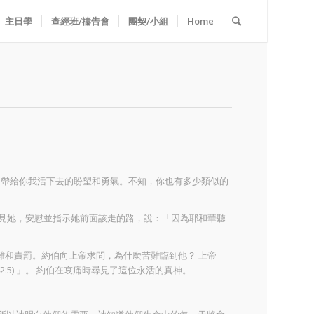
主日學
查經班/禱告會
團契/小組
Home
，帶給你我活下去的盼望和勇氣。不知，你也有多少類似的
旁遇見她，安慰並指示她前面該走的路，說：「因為耶和華聽
難和責罰。約伯向上帝求問，為什麼苦難臨到他？ 上帝
42:5) 」。 約伯在哀痛時尋見了這位永活的真神。