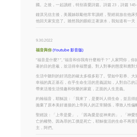
國。之後，一起讀經，特别喜愛詩篇。詩篇 23，詩篇 14
鐘淇兄信主後，美麗姊鼓勵他常常讀經，聖經就放在他床旁
他回天家安息了。雖然我的眼眶泛著淚水，我知道有一天
9.30.2022
福音與你
(Youtube 影音版)
“福音是什麼? ”, “福音和你我有什麼相干？” 人家問
著的目的意羲，並活得幸福豐盛。對人對事的態度和應對
生活中聽到的好消息的確太多樣多彩了。譬如中彩券、大減價
幸福的真正基石，在乎生命生活的意義認知，人對自己的
帶來活潑生活情趣和快樂的家庭，正面的人生意義。
約翰福音，耶穌說：「我來了，是要叫人得生命，並且得
拋棄了原本美好連接的上帝與人的正常關係，導致人性偏離
聖經說：「上帝是愛」，「因為愛是從神來的」，「神愛
亡的權勢。因為罪的工價是死亡，耶穌復活的生命不再受罪
主，阿們。