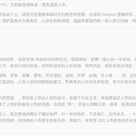
5-150。主耶穌是我牧者，讚美感謝上帝。
的桌子上。鐘淇兄也逐漸体驗到主的救恩和慈愛。在這段 hospice 靈修時
，我們還會在天家相見，心存欣慰和感恩。感謝疼愛我們每一個人的主耶穌，
你，你如何回答。’福音有無’ 和你的信仰與生活，環環相扣，影響一個人的一生
方式，使自己得到祝福，也同時成為別人的祝福。簡單的說，福音就是好消息
、美食、遊樂、聲色、升官發財、成就、升學、結婚、生小孩 . . . . .等
正面認知，人與人的和諧關係的建立。對將來的人生作為有盼望、有方向有目
的更豐盛。」聖經是上帝給人類的啟示，並賜下生命之道。幸福豐盛是上帝的
了上帝的形象與上帝的保護。這就是 “罪” 。罪使人脫離正道，接著，私慾
世人，甚至將他的獨生子賜給他們，叫一切信他的，不至滅亡，反得永生。」
的朿綁，使信祂的人有重生的新生命，有能力、有智慧 活出上帝創造的生命形象