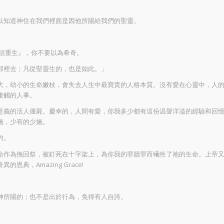
以知道神住在我們裡面是因他所賜給我們的聖靈。
必須重生』，你不要以為希奇。
那裡去；凡從聖靈生的，也是如此。」
大，幼小的生命嫩枝，會失去人生中最寶貴的人格本質。沒有愛在心靈中，人
接觸的人事。
意義的活人僵屍。慶幸的，人間有愛，你我多少都有這份温韾洋溢的經驗和回
施，少有的少施。
的。
命作為挽回祭，被釘死在十字架上，為你我的罪贖罪而犧牲了祂的生命。上帝
典，Amazing Grace!
神所賜的；也不是出於行為，免得有人自誇。