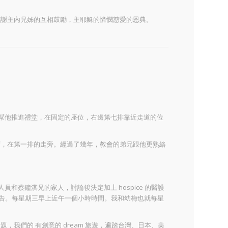
感謝主內兄姊的互相鼓勵，主耶穌的憐憫慈愛的恩典。
期幫他推進禮堂，在固定的座位，右邊第七排靠近走道的位
席，在第一排的走旁。經過了幾年，教會的弟兄跟他更熟絡
人員和蔡鐘淇兄的家人，討論後決定加上 hospice 的醫護
的讀經禱告。每星期三早上近午一個小時時間。我和幼梅也就每星
我們的 有創意的 dream 旅遊，遍踏台灣、日本、美