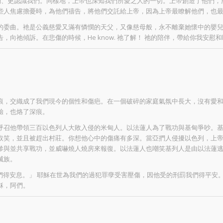
我們、更認識我們。同樣地，上帝也深知我們所愛之人的一切。上帝創造了他們
些人焦慮擔憂時，為他們禱告，將他們交託給上帝，因為上帝最瞭解他們，也
的委曲。衪是公義慈愛又滿有憐憫的天父，又像慈母般，永不離棄她懷中的嬰
向祂傾訴。在悲傷的時候，He know. 祂了解！ 祂的陪伴，帶給你我安慰
痕，交織成了我們現今的個性和傷疤。在一個破碎的家庭氣氛中長大，沒有愛
驗，也烙了深痕。
呼召他帶領三百以色列人大敗入侵的米甸人。以法蓮人為了戰功與基甸爭吵。
取笑，並且被趕出村莊。你想他心中的傷痛有多深。當亞捫人侵擾以色列，上
參與並共享戰功，並威嚇燒人燒房來報復。以法蓮人也嘲笑基列人是由以法蓮
滅族。
你們得安息。」 耶穌在世為我們的過犯罪孽受害壓傷，因他受的刑罰我們得平
穌，阿們。