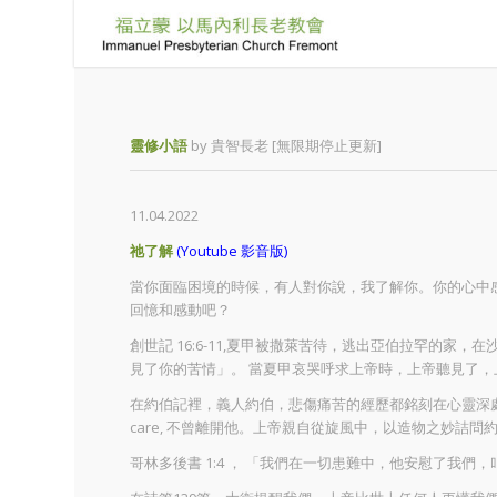
靈修小語
by 貴智長老 [無限期停止更新]
11.04.2022
祂了解
(Youtube 影音版)
當你面臨困境的時候，有人對你說，我了解你。你的心中
回憶和感動吧？
創世記 16:6-11,夏甲被撒萊苦待，逃出亞伯拉罕的
見了你的苦情」。 當夏甲哀哭呼求上帝時，上帝聽見了
在約伯記裡，義人約伯，悲傷痛苦的經歷都銘刻在心靈深處
care, 不曾離開他。上帝親自從旋風中，以造物之妙詰問約伯
哥林多後書 1:4 ， 「我們在一切患難中，他安慰了我