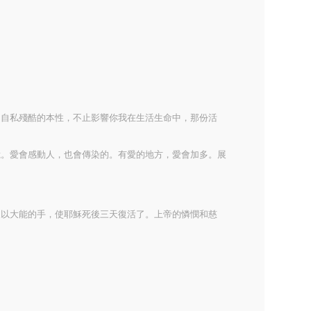
的自私殘酷的本性，不止影響你我在生活生命中，那份活
憶。愛會感動人，也會傳染的。有愛的地方，愛會加多。展
又以大能的手，使耶穌死後三天復活了。上帝的憐憫和慈