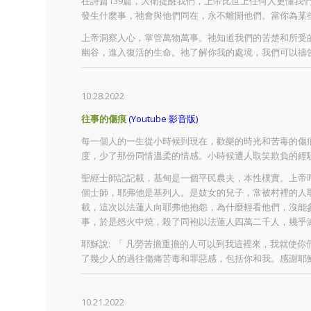
在詩篇139篇，大衛提醒我們，上帝比世上任何人更懂
發生什麼事，祂會與他們同在，永不離開他們。當你為某
上帝洞察人心，掌管萬物萬事。祂知道我們的苦楚和所受
幽谷，進入復活的生命。祂了解你我的處境，我們可以禱告，
10.28.2022
往事的傷痕
(Youtube 影音版)
每一個人的一生從小時候到現在，歡樂的時光和苦毒的傷
度，少了那份同情溫柔的情感。小時候遭人取笑欺負的經
聖經士師記記載，基甸是一個平民農夫，本性樸實。上帝
個士師，耶弗他是基列人。是妓女的兒子，常被村裡的人
載，這次以法蓮人向耶弗他抱怨，為什麼輕看他們，沒能
事，於是怒火中燒，殺了同袍以法蓮人四萬二千人，幾乎
耶穌說: 「 凡勞苦擔重擔的人可以到我這裡來，我就使
了幾少人的過往傷痛苦毒和罪惡感，包括你和我。感謝耶
10.21.2022