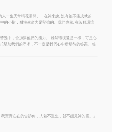
人一生天常晴花常開。 在神來說, 沒有祂不能成就的
中的小樹，耐性生命力是堅強的。我們也然. 在苦難環境
的苦難中，會加添他們的能力。 雖然環境還是一樣，可是心
的方式幫助我們的呼求，不一定是我們心中所期待的答案。感
「我實實在在的告訴你，人若不重生，就不能見神的國。」