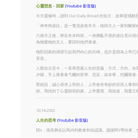
心靈憩息 – 回家
(Youtube 影音版)
今天靈修時，讀到 Our Daily Bread 的短文，故事蠻感動
「神奇狗波比」是一隻混血牧羊犬，牠與主人一家到離家約
六個月之後，將近冬末時節，一身髒亂不堪的波比竟出現
為牠愛牠的主人，要回到他們身邊。
牠對回家的渴望引起我們內心的共鳴，也許是因為上帝已
安息。
人類自古至今，一直再思索人生的意義，方式，方向。在
夕陽，手上捧著泰弋爾的哲學、尼采，叔本華，托爾斯泰
聖經說，誠心尋求上帝的人，上帝會有奇妙的安排人事和
經。我找到了心靈歸宿的家。上帝愛我，我知道，我愛主
10.14.2022
人生的思考
(Youtube 影音版)
阿x，很高興在以馬內利教會和你認識。謝謝阿Y帶你來