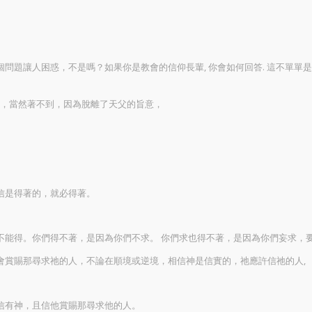
題讓人困惑，不是嗎？如果你是教會的信仰長輩, 你會如何回答. 這不單單是 
求，當然著不到，因為脫離了天父的旨意，
信是得著的，就必得著。
不能得。你們得不著，是因為你們不求。 你們求也得不著，是因為你們妄求，
會賞賜那尋求祂的人，不論在順境或逆境，相信神是信實的，祂應許信祂的人,
信有神，且信他賞賜那尋求他的人。