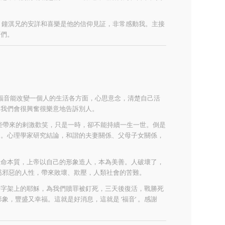
辰，鐘淇兄的安詳和喜樂是他的信仰見証，非常感動我。主接
阿們。
幸福。福音能改變一個人的生活各方面，心思意念，清楚自己活
；我們會很興奮很樂意地告訴別人。
。這些帶來的剌激歡笑，只是一時，卻不能持續一生一世。倒是
的。心理學家研究結論，和諧的夫妻關係、父母子女關係，
生命本質，上帝以自己的形象造人，本為美善。人破壞了，
誘惑邪惡的人性，帶來敗壞、欺壓，人類社會的苦難。
十字架上的耶穌，為我們贖罪被釘死，三天後復活，戰勝死
，豐盛又幸福。這就是好消息，這就是 ‘福音’ 。感謝