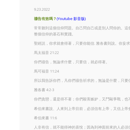
9.23.2022
禱告有效嗎？
(Youtube 影音版)
常常聽到這個信仰問題。自己問自己或是別人問你的。這個問
整個信仰的基石和實踐。
聖經説，你求就會得著，只要你能信. 雅各書則說。你妄
馬太福音 21:22
你們禱告，無論求什麼，只要信，就必得著。
馬可福音 11:24
所以我告訴你們，凡你們禱告祈求的，無論是什麼，只要
雅各書 4:2-3
你們貪戀，還是得不著；你們殺害嫉妒，又鬥毆爭戰，也
希伯來書說、人來到上帝目前，必須信有上帝，又信上帝
希伯來書 11:6
人非有信，就不能得神的喜悅；因為到神面前來的人必須