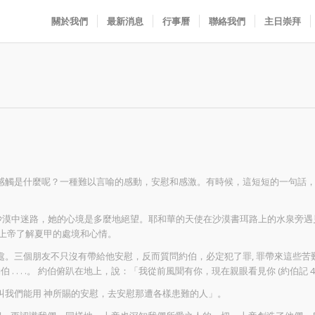
關於我們
最新消息
行事曆
聯絡我們
主日崇拜
感觸是什麼呢？一種難以言喻的感動，安慰和感激。有時候，這短短的一句話
家，在沙漠中迷路，她的心境是多麼地絕望。耶和華的天使在沙漠書珥路上的水泉
，上帝了解夏甲的處境和心情。
。三個朋友不只沒有帶給他安慰，反而質問約伯，必定犯了罪, 罪帶來這些苦
 . . . .。 約伯俯趴在地上，說：「我從前風聞有你，現在親眼看見你 (約伯記 
們，叫我們能用 神所賜的安慰，去安慰那遭各樣患難的人」。