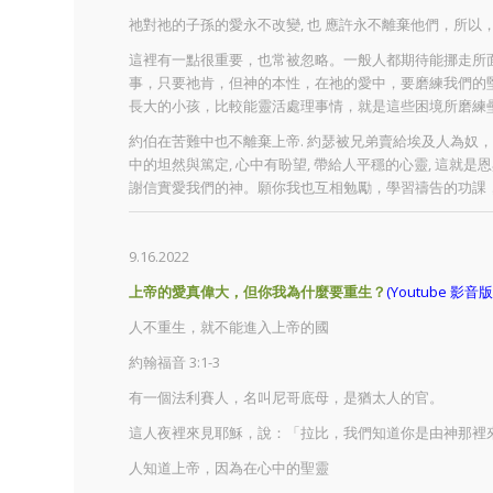
祂對祂的子孫的愛永不改變, 也 應許永不離棄他們，所
這裡有一點很重要，也常被忽略。一般人都期待能挪走所面
事，只要祂肯，但神的本性，在祂的愛中，要磨練我們的
長大的小孩，比較能靈活處理事情，就是這些困境所磨練
約伯在苦難中也不離棄上帝. 約瑟被兄弟賣給埃及人為奴
中的坦然與篤定, 心中有盼望, 帶給人平穩的心靈, 這
謝信實愛我們的神。願你我也互相勉勵，學習禱告的功課，
9.16.2022
上帝的愛真偉大，但你我為什麼要重生？
(Youtube 影音版
人不重生，就不能進入上帝的國
約翰福音 3:1-3
有一個法利賽人，名叫尼哥底母，是猶太人的官。
這人夜裡來見耶穌，說：「拉比，我們知道你是由神那裡
人知道上帝，因為在心中的聖靈