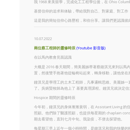
我 1968 來美留學，完成化工工程學位後，在 Ohio Co
基督信仰的追求和体驗，帶給我對自己、對家庭、對工作
這是我的簡短信仰心路歷程，和你分享。讓我們更認識彼
10.07.2022
兩位蔡工程師的靈修時辰
(Youtube 影音版)
在以馬內教會見面認識
大概是 2016 春天期間，簡美麗姊帯著蔡鐘淇兄來到
置，然後雙手抱著他從輪椅站起來，轉身移動，讓他坐在
鐘淇兄是學理工的土木工程師，凡事邏輯思維。美麗姊一
了。吳炳賢牧師為他上了 基要真理課程。鐘淇兄就決定信
Hospice 期間的靈修時辰
今年初，鐘淇兄的身体漸漸衰弱，在 Assistant Liv
照顧。他們除了醫護照顧，也提供每星期的 chaplain 
期去看望他，直到七月中旬。我染疫，不便去探望他。
每星期三早上近午一個小時時間，是鐘淇兄和我的快樂的時