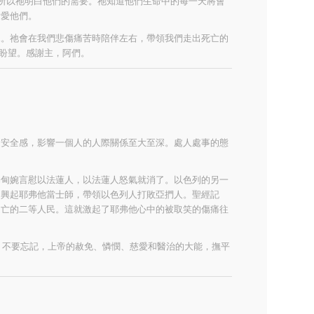
，所以祂明白他們的需要。祂知道他們生命中的每一天將會
最愛他們。
兒。祂會在我們悲傷痛苦時陪伴左右，帶領我們走出死亡的
和盼望。感謝主，阿們。
和安全感，影響一個人的人際關係至大至深。處人處事的態
基甸婉言慰以法蓮人，以法蓮人怒氣就消了。以色列的另一
帝興起耶弗他當士師，帶領以色列人打敗亞捫人。聖經記
逃亡的二等人民。這就激起了耶弗他心中的被取笑的傷痛往
安。不要忘記，上帝的赦免、憐憫、慈愛和醫治的大能，撫平