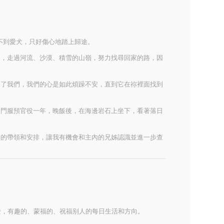
不到愛犬，只好傷心地踏上歸途。
途，走過河流、沙漠、積雪的山嶺，努力找尋回家的路，因
造了我們，我們的心是如此煩躁不安，直到它在祢裡面找到
金門服預官役一年，晚飯後，在海邊岩石上坐下，看著落日
神的帶領和安排，讓我有機會和主內的兄姊認識並進一步查
潑，有趣的、蒙福的、祝福别人的每日生活和方向。