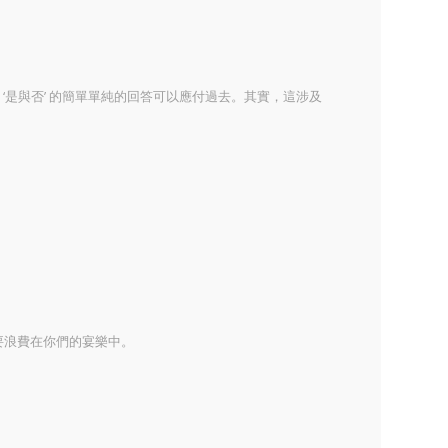
‘是與否’ 的簡單單純的回答可以應付過去。其實，這涉及
要浪費在你們的宴樂中。