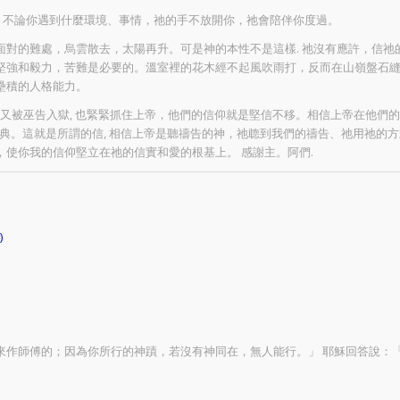
以，不論你遇到什麼環境、事情，祂的手不放開你，祂會陪伴你度過。
對的難處，烏雲散去，太陽再升。可是神的本性不是這樣. 祂沒有應許，信祂的
堅強和毅力，苦難是必要的。溫室裡的花木經不起風吹雨打，反而在山嶺盤石縫
壘積的人格能力。
，又被巫告入獄, 也緊緊抓住上帝，他們的信仰就是堅信不移。相信上帝在他們
就是恩典。這就是所謂的信, 相信上帝是聽禱告的神，祂聼到我們的禱告、祂用祂
使你我的信仰堅立在祂的信實和愛的根基上。 感謝主。阿們.
)
來作師傅的；因為你所行的神蹟，若沒有神同在，無人能行。」 耶穌回答說：