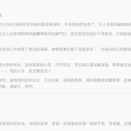
我。
3,500公里的印第安納州歡度暑假時，不幸跟他們走散了。主人全家到處都找
在主人位於俄勒岡州錫爾弗頓市的家門口。意志堅定的波比千里跋涉，行經險
在你我心中放置了更深的渴慕。神學家奧古斯丁這樣形容：「祢為祢自己而創
我大學的年紀，這份落寞的心思，浮浮沈沈，常在我心靈深處遊蕩。畢業後在
⋯⋯。我的人生，是怎麼意思？
環境，讓他找到回到天父，天父的家。是神的恩典，我到美國來唸書留學，是
耶穌。感謝主，阿們。
，也希望你的生命、信仰的追求，更進一步体會如何過一個有平安、有喜樂、活